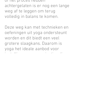
of het proces hebben
achtergelaten is er nog een lange
weg af te leggen om terug
volledig in balans te komen.
Deze weg kan met technieken en
oefeningen uit yoga ondersteunt
worden en dit biedt een veel
grotere slaagkans. Daarom is
yoga het ideale aanbod voor
instellingen en organisaties die
werken met ex-gebruikers.
Voor dit soort plaatsen kan er
ook een sociaal tarief verrekend
worden.
Neem contact op met jouw
organisatie.